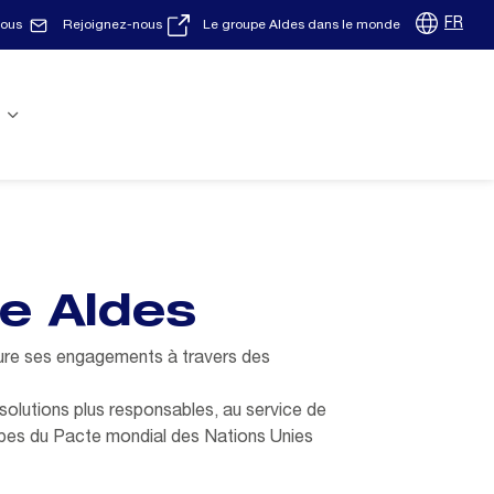
FR
nous
Rejoignez-nous
Le groupe Aldes dans le monde
pe Aldes
ture ses engagements à travers des
 solutions plus responsables, au service de
ncipes du Pacte mondial des Nations Unies