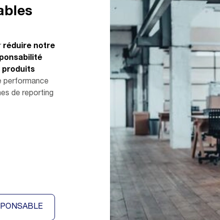
ables
r
réduire notre
ponsabilité
s produits
de performance
es de reporting
SPONSABLE