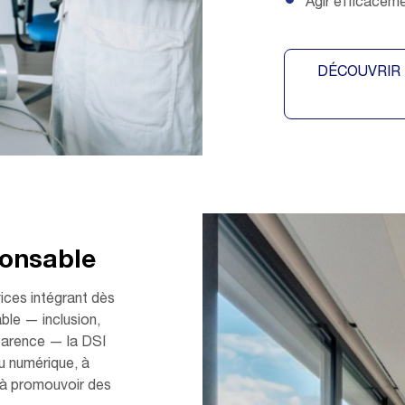
Agir efficacemen
DÉCOUVRIR 
ponsable
vices intégrant dès
ble — inclusion,
sparence — la DSI
u numérique, à
t à promouvoir des