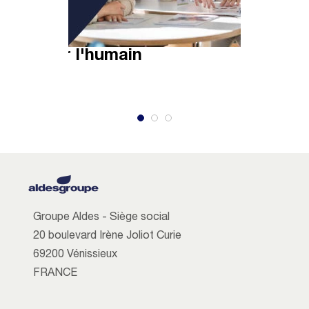
Agir pour l'humain
En savoir plus
Groupe Aldes - Siège social
20 boulevard Irène Joliot Curie
69200 Vénissieux
FRANCE