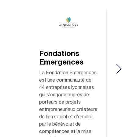
Fondations
Le F
Emergences
Dam
Abri
La Fondation Emergences
est une communauté de
L'asso
44 entreprises lyonnaises
NOTR
qui s’engage auprès de
SANS-A
porteurs de projets
aux pe
entrepreneuriaux créateurs
hommes
de lien social et d’emploi,
aux fam
par le bénévolat de
grandes
compétences et la mise
réalité