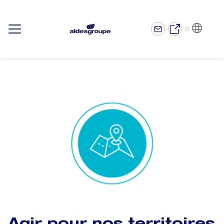
FR
Display/hide main menu